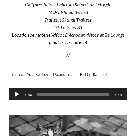
Coiffure:
Juline Richer
du Salon Eric Leturgie
MUA:
Malou Berard
Traiteur:
Skandi Traiteur
DJ:
La Peña 31
Location de matériel/déco :
D’échos en détour
et
Be Lounge
(chaises cérémonie)
//
music: You Be Love (Acoustic) - Billy Raffoul
Lecteur
00:00
00:00
audio